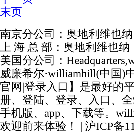
末页
南京分公司：奥地利维也纳，wil
上 海 总 部：奥地利维也纳，wi
美国分公司：Headquarters,willi
威廉希尔·williamhill(
官网|登录入口】是最好的
册、登陆、登录、入口、全
手机版、app、下载等。will
欢迎前来体验！ | 沪ICP备110