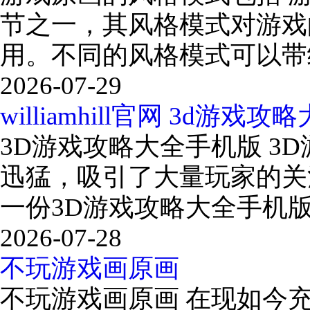
节之一，其风格模式对游戏
用。不同的风格模式可以带
2026-07-29
williamhill官网 3d游戏
3D游戏攻略大全手机版 3
迅猛，吸引了大量玩家的关
一份3D游戏攻略大全手机
2026-07-28
不玩游戏画原画
不玩游戏画原画 在现如今