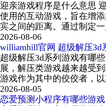
迎亲游戏程序是什么意思 
使用的互动游戏，旨在增添
宾之间的距离。通过制定一
2026-08-06
williamhill官网 超级解
超级解压3d系列游戏有哪
展，解压类游戏越来越受到
游戏作为其中的佼佼者，以
2026-08-05
恋爱预测小程序有哪些游戏