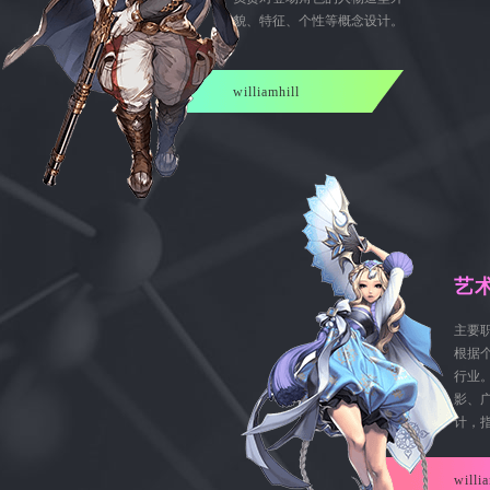
貌、特征、个性等概念设计。
williamhill
艺
主要
根据
行业
影、
计，
will