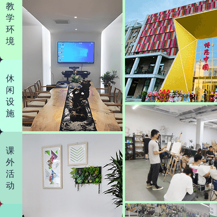
教
学
环
境
休
闲
设
施
课
外
活
动