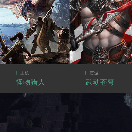
页游
CG动画
武动苍穹
最终幻想