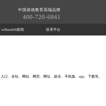
中国游戏教育高端品牌
400-720-6841
williamhill新闻
联系平台
登录、入口、全站、网站、网页、网址、娱乐、手机版、app、下载等。