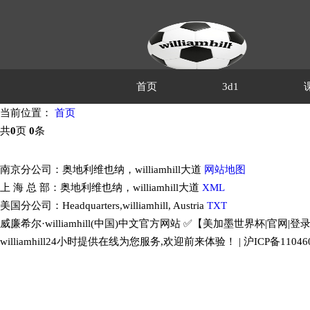
首页
3d1
当前位置：
首页
共
0
页
0
条
南京分公司：奥地利维也纳，williamhill大道
网站地图
上 海 总 部：奥地利维也纳，williamhill大道
XML
美国分公司：Headquarters,williamhill, Austria
TXT
威廉希尔·williamhill(中国)中文官方网站 ✅【美加墨世界
williamhill24小时提供在线为您服务,欢迎前来体验！ | 沪ICP备110460