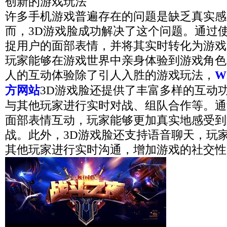
创新的游戏玩法
许多手机游戏普遍存在的问题是缺乏真实感
而，3D游戏脸成功解决了这个问题。通过
捉用户的面部表情，并将其实时转化为游戏
玩家能够在游戏世界中亲身体验到游戏角色
人的互动体验除了引人入胜的游戏玩法，
W
方网站
3D游戏脸还提供了丰富多样的互动
与其他玩家进行实时对战、组队合作等。通
面部表情互动，玩家能够更加真实地感受到
战。此外，3D游戏脸还支持语音聊天，玩
其他玩家进行实时沟通，增加游戏的社交性