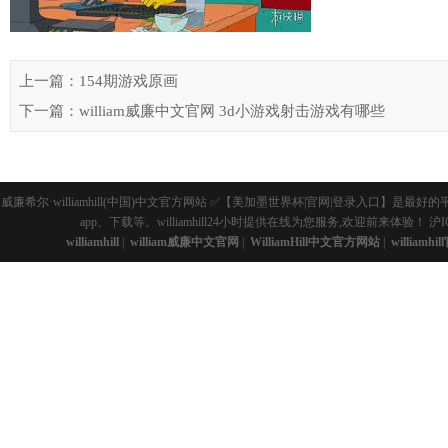
上一篇：154期游戏原画
下一篇：william威廉中文官网 3d小游戏射击游戏有哪些
威廉希尔·williamhill(中国)中文官方网站 ✅【美加墨世界杯|官网|登录入
app、下载等。williamhill24小时提供在线为您服务,欢迎前来体验！
沪I
williamhill
|
william威廉中文官网
|
WilliamHill中文官方网站
|
williamhi