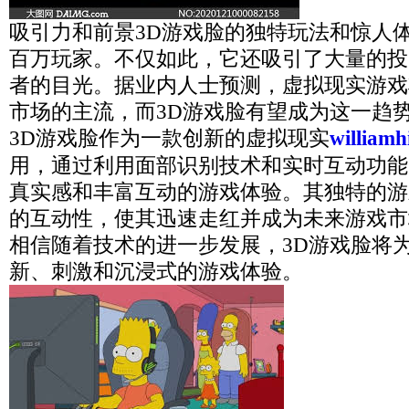
吸引力和前景3D游戏脸的独特玩法和惊人
百万玩家。不仅如此，它还吸引了大量的投
者的目光。据业内人士预测，虚拟现实游戏
市场的主流，而3D游戏脸有望成为这一趋
3D游戏脸作为一款创新的虚拟现实
william
用，通过利用面部识别技术和实时互动功能
真实感和丰富互动的游戏体验。其独特的游
的互动性，使其迅速走红并成为未来游戏市
相信随着技术的进一步发展，3D游戏脸将
新、刺激和沉浸式的游戏体验。